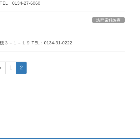
：0134-27-6060
訪問歯科診療
１－１９ TEL：0134-31-0222
固
固
«
1
2
定
定
ペ
ペ
ー
ー
ジ
ジ