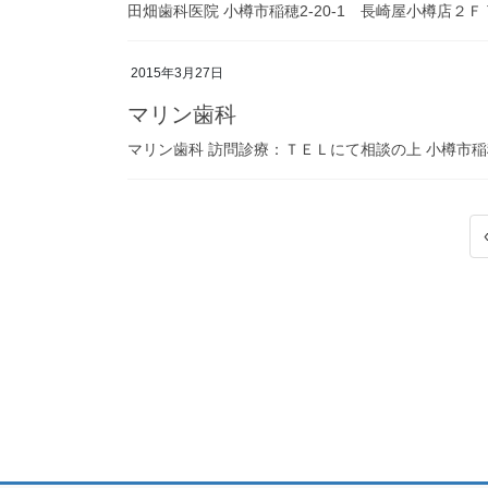
田畑歯科医院 小樽市稲穂2-20-1 長崎屋小樽店２Ｆ TEL
2015年3月27日
マリン歯科
マリン歯科 訪問診療：ＴＥＬにて相談の上 小樽市稲穂３－
投
稿
の
ペ
ー
ジ
送
り