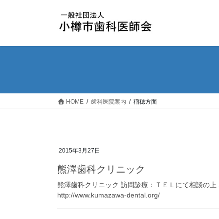
コ
ナ
ン
ビ
テ
ゲ
ン
ー
ツ
シ
へ
ョ
ス
ン
キ
に
ッ
移
HOME
歯科医院案内
稲穂方面
プ
動
2015年3月27日
熊澤歯科クリニック
熊澤歯科クリニック 訪問診療：ＴＥＬにて相談の上 小樽市稲
http://www.kumazawa-dental.org/