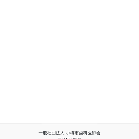
2015/02/28 学術講演会及び会員学術発表
2015/02/27 第１０回臨時総会
一般社団法人 小樽市歯科医師会