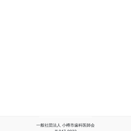
2015/02/28 学術講演会及び会員学術発表
2015/02/27 第１０回臨時総会
一般社団法人 小樽市歯科医師会